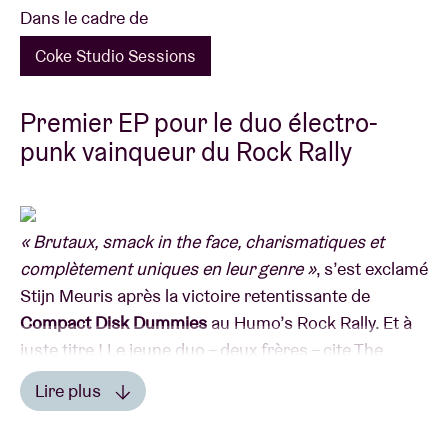
Dans le cadre de
Coke Studio Sessions
Premier EP pour le duo électro-
punk vainqueur du Rock Rally
« Brutaux, smack in the face, charismatiques et
complètement uniques en leur genre »
, s’est exclamé
Stijn Meuris après la victoire retentissante de
Compact Disk Dummies
au Humo’s Rock Rally. Et à
juste titre ! Le jeune duo – deux frères – cite The
Knife, Animal Collective et Crystal Castles comme
Lire plus
influences et est tout autant captivant, audacieux et
explosif.
Lire moins