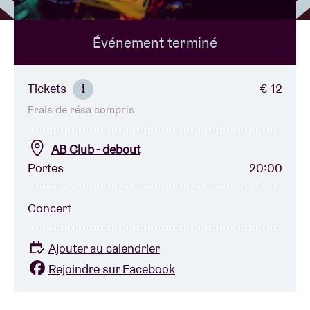
Événement terminé
Location de salles
BRDCST
Tickets
€ 12
i
Frais de résa compris
ABtv
AB Club - debout
Chèque-concert
Portes
20:00
À propos de l'AB
Concert
Contact
Ajouter au calendrier
Rejoindre sur Facebook