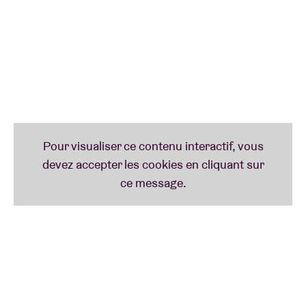
puissant que jamais. Cela s’exprime pleinement sur
son nouvel EP
Schulp
(en français : coquille). En
sortant de sa coquille, au sens propre comme au
figuré, il s’est mis en quête d’un nouveau son, a
expérimenté et repoussé ses limites. Le résultat ?
Une expérience musicale unique, à la fois brute,
introspective et rafraîchissante. Cette sortie marque
un nouveau chapitre dans le parcours d’artiste et
d’être humain d’ELES.
Schulp
est un projet porteur d’un message. Un
miroir honnête, personnel et musical dans un monde
qui ne s’arrête jamais.