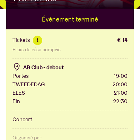
Événement terminé
Location de salles
BRDCST
Tickets
€ 14
i
Frais de résa compris
ABtv
AB Club - debout
Chèque-concert
Portes
19:00
TWEEDEDAG
20:00
ELES
21:00
À propos de l'AB
Fin
22:30
Contact
Concert
Organisé par