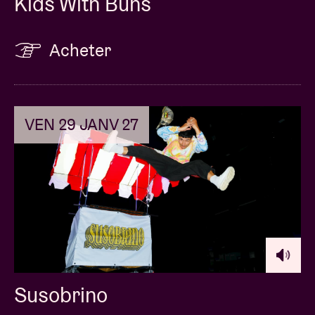
Kids With Buns
Acheter
VEN 29 JANV 27
Susobrino