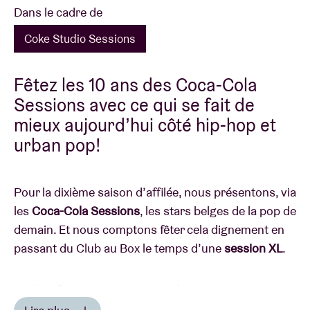
Dans le cadre de
Coke Studio Sessions
Fêtez les 10 ans des Coca-Cola
Sessions avec ce qui se fait de
mieux aujourd’hui côté hip-hop et
urban pop!
Pour la dixième saison d’affilée, nous présentons, via
les
Coca-Cola Sessions
, les stars belges de la pop de
demain. Et nous comptons fêter cela dignement en
passant du Club au Box le temps d’une
session XL
.
Justine Bourgeus a commencé son parcours en tant
que violoniste de School Is Cool. Sa carrière de