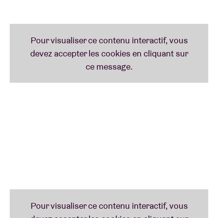
scène de hip-hop belge. Ce producteur hasseltois a
commencé à produire de la musique il y a quelques
années sous le pseudonyme de LTGL. Il a
rapidement été remarqué par LeFtO et Gaslamp
Killer. Il a notamment joué dans le légendaire club de
Low End Theory et donné un set Boiler Room exclusif
à l’Atomium. Il y a deux ans, il a décidé de se
concentrer sur le rap. « LETGOLETGOLETGO », son
premier EP sous son propre nom, est aussi singulier
qu’innovant.
Shaka Shams
Il a été désigné comme l’un des lauréats du
concours Sound Track en décembre : le jeune
rappeur anversois Shaka Shams explore les
frontières du hip-hop en mélangeant boom bap, lo-fi,
trap et house. Notons encore sa collaboration avec