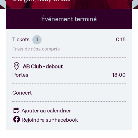
Événement terminé
Location de salles
BRDCST
Tickets
€ 15
i
Frais de résa compris
ABtv
AB Club - debout
Chèque-concert
Portes
18:00
À propos de l'AB
Concert
Contact
Ajouter au calendrier
Rejoindre sur Facebook