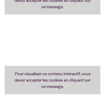
Blu Samu, la reine du hip-hop belge, avec laquelle il
signe le titre ‘Summerfun Freestyle’.