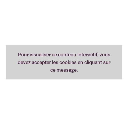
était une bête de scène garantissant des shows
super énergiques. Son hip-hop chaleureux invite à
un voyage brillant au carrefour entre la soul, la trap
et le funk.
Ruby Grace
est l’une des chanteuses les plus
prometteuses du moment. Ses premiers singles
« Lipgloss » et « Glitter » lui ont valu de passer à
l’antenne de Studio Brussel et de se produire au
Pukkelpop. Cette jeune chanteuse hasseltoise
mélange l’électro sombre à la pop et au R&B sexy,
marchant ainsi dans les traces de Charli XCX et
Banks.
Selon Vice,
Ashley Morgan
apporte l’une des
sonorités les plus passionnantes de la nouvelle