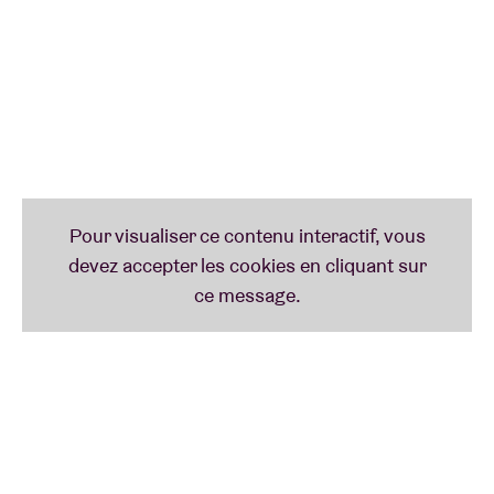
Du jardin d'enfants au statut de groupe culte,
cleopatrick est la preuve qu'avec de l'amitié, une
vision et une pédale fuzz bien réglée, on peut aller
très loin, et même atteindre une deuxième fois l'AB.