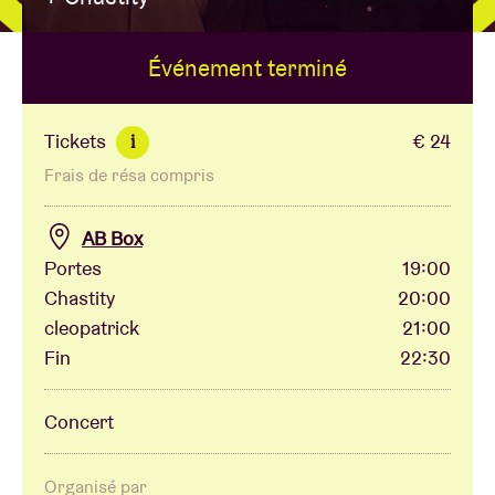
Événement terminé
Location de salles
BRDCST
Tickets
€ 24
i
Frais de résa compris
ABtv
AB Box
Chèque-concert
Portes
19:00
Chastity
20:00
cleopatrick
21:00
À propos de l'AB
Fin
22:30
Contact
Concert
Organisé par