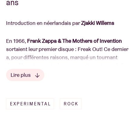
ans
Introduction en néerlandais par
Zjakki Willems
En 1966,
Frank Zappa & The Mothers of Invention
sortaient leur premier disque : Freak Out! Ce dernier
a, pour différentes raisons, marqué un tournant
dans l’histoire musicale, que ce soit au niveau de la
technique d’enregistrement ou du point de vue
Lire plus
musical. Qui aurait, avant Freak Out!, osé penser que
Lire moins
doowop et rhythm & blues pourraient parfaitement
se transformer en avant-garde classique ? Sans
EXPERIMENTAL
ROCK
même parler des textes satiriques, d’artwork, de
Suzy Creamcheese, de la diversité ou de la
continuité conceptuelle.