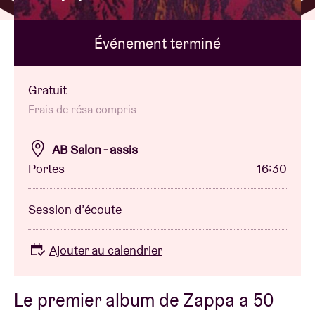
Événement terminé
Location de salles
BRDCST
Gratuit
Frais de résa compris
ABtv
AB Salon - assis
Portes
16:30
Chèque-concert
Session d’écoute
À propos de l'AB
Ajouter au calendrier
Contact
Le premier album de Zappa a 50