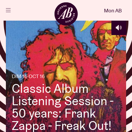
Fermer
Mon AB
FR
Agenda
Projets
Actualités
DIM 16 OCT 16
Classic Album
Infos visiteurs
Listening Session -
50 years: Frank
AB ❤ you
Zappa - Freak Out!