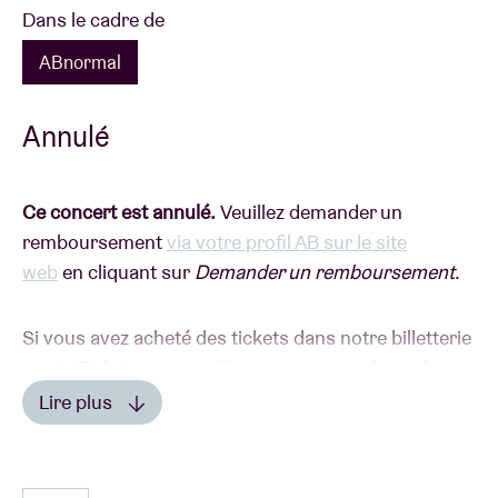
Dans le cadre de
ABnormal
Annulé
Ce concert est annulé.
Veuillez demander un
remboursement
via votre profil AB sur le site
web
en cliquant sur
Demander un remboursement
.
Si vous avez acheté des tickets dans notre billetterie
ou via Ticketswap, veuillez envoyer une photo de vos
tickets en mentionnant votre numéro de compte
Lire plus
à
info@abconcerts.be
.
FUN FACT
-----