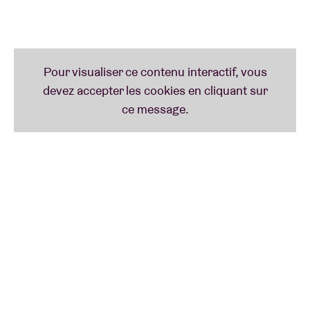
tournée avec Charlotte Gainsbourg. Il vient de
mettre la dernière main à de nouvelles compos
signées Numwami, qu’il sortira sur son propre label
THE FFAMILY en janvier 2021, et qu’il viendra
proposer en avant-première sur nos planches. De
quoi vous donner la frite !