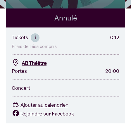
Annulé
Location de salles
BRDCST
Tickets
€ 12
i
Frais de résa compris
ABtv
AB Théâtre
Chèque-concert
Portes
20:00
À propos de l'AB
Concert
Contact
Ajouter au calendrier
Rejoindre sur Facebook