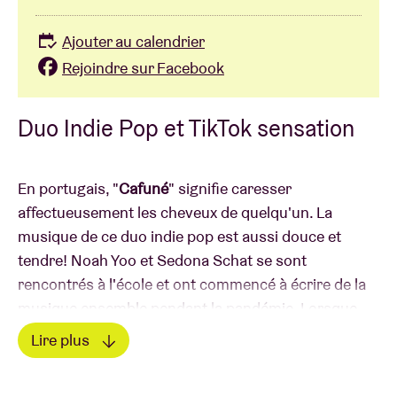
Ajouter au calendrier
Rejoindre sur Facebook
Duo Indie Pop et TikTok sensation
En portugais, "
Cafuné
"
signifie caresser
affectueusement les cheveux de quelqu'un. La
musique de ce duo indie pop est aussi douce et
tendre! Noah Yoo et Sedona Schat se sont
rencontrés à l'école et ont commencé à écrire de la
musique ensemble pendant la pandémie. Lorsque
'Tek It' est devenu un tube mondial sur TikTok, ils ont
Lire plus
été remarqués et signés par Elektra Records.
Lire moins