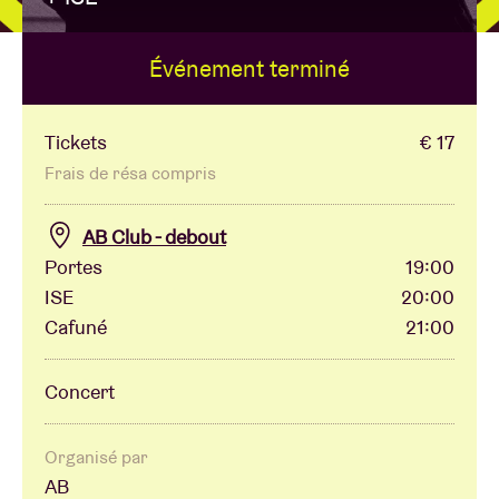
Événement terminé
Location de salles
BRDCST
Tickets
€ 17
Frais de résa compris
ABtv
AB Club - debout
Portes
19:00
Chèque-concert
ISE
20:00
Cafuné
21:00
À propos de l'AB
Concert
Contact
Organisé par
AB