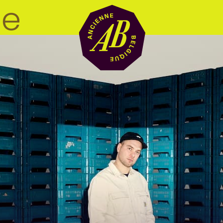
Location de sal
BRDCST
ABtv
Chèque-concer