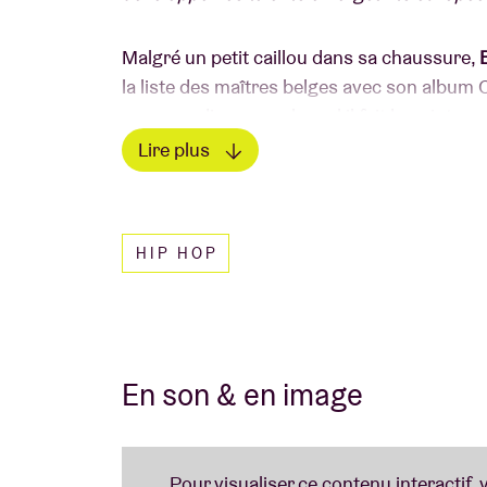
Malgré un petit caillou dans sa chaussure,
la liste des maîtres belges avec son album Ca
nouveau disque sur lequel il fait le point po
regarde les doutes droit dans les yeux et
Lire plus
attendons avec impatience le nouveau trava
Lire moins
HIP HOP
En son & en image