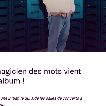
À propos de l'A
rs
Contact
magicien des mots vient
album !
, une initiative qui aide les salles de concerts à
ns.