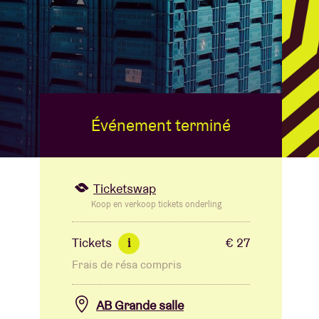
B
Événement terminé
Ticketswap
Koop en verkoop tickets onderling
Tickets
€ 27
i
Frais de résa compris
AB Grande salle