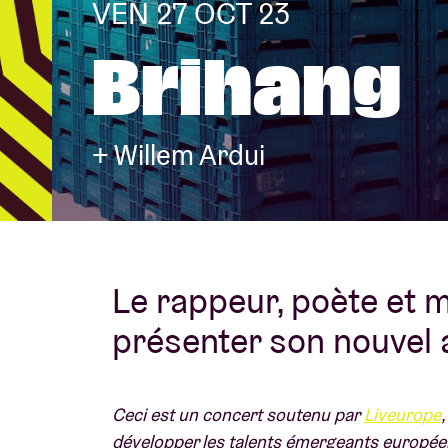
VEN 27 OCT 23
Brihang
Infos visiteu
+ Willem Ardui
AB ❤ you
Le rappeur, poète et 
présenter son nouvel 
Ceci est un concert soutenu par
Liveurope
développer les talents émergeants europée