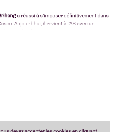
Brihang
a réussi à s'imposer définitivement dans
sco. Aujourd'hui, il revient à l'AB avec un
ur la première fois en tant que jeune trentenaire,
 compte ses nombreuses bénédictions. Nous
il de notre West Fleming préféré.