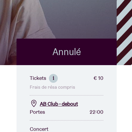
B
Annulé
Tickets
€ 10
i
Frais de résa compris
AB Club - debout
Portes
22:00
Concert