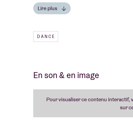
Lire plus
-----
Lire moins
DANCE
En son & en image