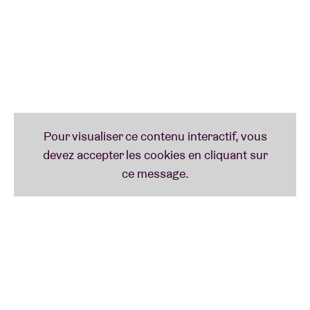
signait déjà chez Noah’s Ark, l’écurie hip-hop
néerlandaise. Stien est saluée pour ses textes francs
et courageux sur ses difficultés personnelles. Ce
n’est d’ailleurs pas un hasard si ses premiers opus
portent des noms de médicaments utilisés en
psychiatrie. En Belgique, Stien s’est fait connaître
par sa contribution au titre “Onderweg” de Bazart.
Son troisième album,
Ik besta voor altijd zolang jij
aan mij denkt
(avec des
featurings
de Froukje et du
supergroupe néerlandais BLØF), sorti en 2022,
révèle une artiste aux multiples talents.
“Je suis tellement reconnaissante d’avoir pu faire
cet album avec tant de personnes qui me sont
chères. Le titre signifie que, tant qu’on pense à
quelqu’un ou à quelque chose, ces souvenirs nous
accompagnent. J’espère pouvoir exister longtemps