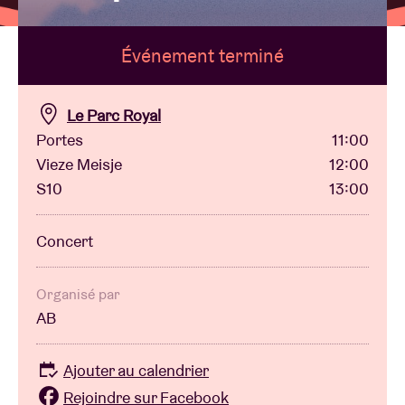
Événement terminé
Location de salles
BRDCST
Le Parc Royal
Portes
11:00
Vieze Meisje
12:00
ABtv
S10
13:00
Chèque-concert
Concert
À propos de l'AB
Organisé par
AB
Contact
Ajouter au calendrier
Rejoindre sur Facebook