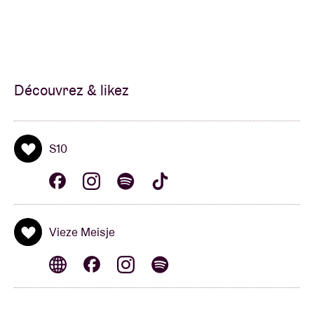
dans les vies des autres grâce à ma musique, et
j’espère que les gens pourront créer de nouveaux
souvenirs à partir de mes chansons”
, nous confie-t-
elle.
Découvrez & likez
S10
Vieze Meisje