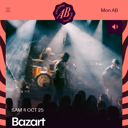
Fermer
Mon AB
FR
Agenda
Projets
Actualités
Infos visiteurs
SAM 4 OCT 25
AB ❤ you
Bazart