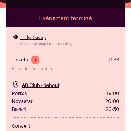
Événement terminé
Location de salles
BRDCST
Ticketswap
Koop en verkoop tickets onderling
ABtv
Tickets
€ 38
i
Frais de résa compris
Chèque-concert
AB Club - debout
À propos de l'AB
Portes
19:00
Novastar
20:00
Contact
Bazart
20:50
Concert