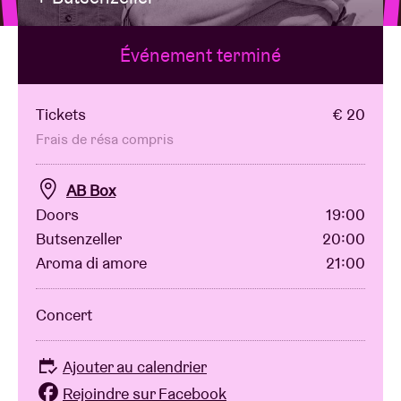
Événement terminé
Location de salles
BRDCST
Tickets
€ 20
Frais de résa compris
ABtv
AB Box
Doors
19:00
Chèque-concert
Butsenzeller
20:00
Aroma di amore
21:00
À propos de l'AB
Concert
Contact
Ajouter au calendrier
Rejoindre sur Facebook