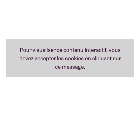
maisons de mode.
Sa dernière œuvre, un projet d’art vidéo
intitulé
Anika - Alone In The City
, a été réalisé en
collaboration avec la galerie n.b.k. à Berlin. En 2023,
elle a également sorti un album live expérimental et
psychédélique axé sur la guitare et le synthé,
Eat
Liquid
, enregistré au Planétarium Zeiss de Berlin.
Cette même année, elle a tourné avec le
Solistenensemble Kaleidoskop, présentant un
remake de
Desertshore
de Nico.
Nous sommes ravis d’accueillir cette artiste unique
dans notre Club.