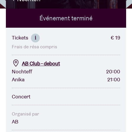
Événement terminé
Location de salles
BRDCST
Tickets
€ 19
i
Frais de résa compris
ABtv
AB Club - debout
Chèque-concert
Nochteff
20:00
Anika
21:00
À propos de l'AB
Concert
Contact
Organisé par
AB