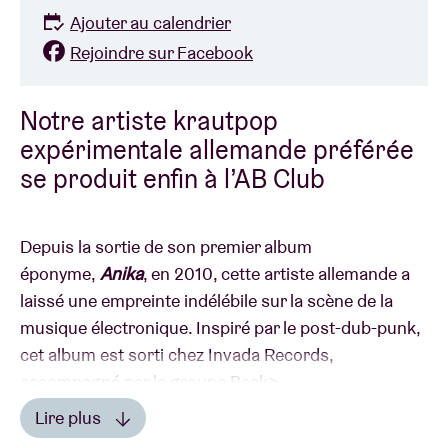
Ajouter au calendrier
Rejoindre sur Facebook
Notre artiste krautpop
expérimentale allemande préférée
se produit enfin à l’AB Club
Depuis la sortie de son premier album
éponyme,
Anika
, en 2010, cette artiste allemande a
laissé une empreinte indélébile sur la scène de la
musique électronique. Inspiré par le post-dub-punk,
cet album est sorti chez Invada Records,
accompagné par le groupe Beak>.
Avec sa voix Nico-esque, une production lo-fi et
Lire plus
quelques reprises audacieuses notamment de The