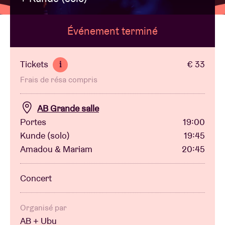
Événement terminé
Location de salles
BRDCST
Tickets
€ 33
i
Frais de résa compris
ABtv
AB Grande salle
Chèque-concert
Portes
19:00
Kunde (solo)
19:45
Amadou & Mariam
20:45
À propos de l'AB
Concert
Contact
Organisé par
AB + Ubu