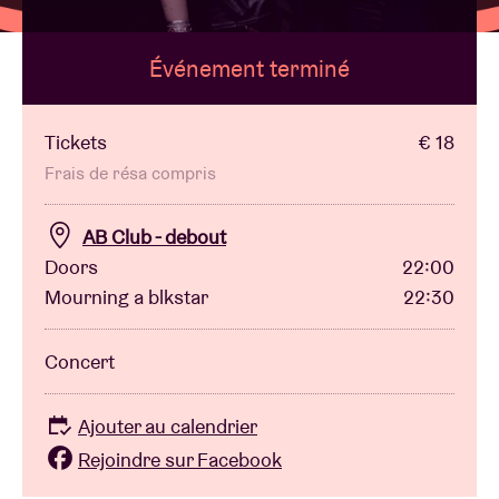
Événement terminé
Location de salles
BRDCST
Tickets
€ 18
Frais de résa compris
ABtv
AB Club - debout
Doors
22:00
Chèque-concert
Mourning a blkstar
22:30
À propos de l'AB
Concert
Contact
Ajouter au calendrier
Rejoindre sur Facebook