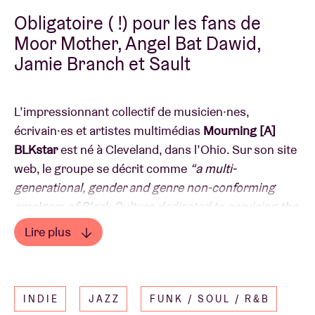
Obligatoire ( !) pour les fans de
Moor Mother, Angel Bat Dawid,
Jamie Branch et Sault
L’impressionnant collectif de musicien·nes,
écrivain·es et artistes multimédias
Mourning [A]
BLKstar
est né à Cleveland, dans l’Ohio. Sur son site
web, le groupe se décrit comme
“a multi-
generational, gender and genre non-conforming
amalgam of Black Culture dedicated to servicing the
stories and songs of the apocalyptic diaspora”
. Le
Lire plus
son du collectif est un mélange de funk, lo-fi et hip-
Lire moins
hop, mâtiné de jazz et porté par des beats très
nineties
. Un son riche et éclectique, salué par la
INDIE
JAZZ
FUNK / SOUL / R&B
critique dès le tout premier album.