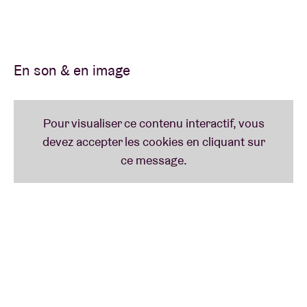
Dernier opus en date,
Celestial Bodies
– pour
l’instant uniquement disponible sous format
numérique – est le fruit d’une collaboration avec
En son & en image
Adult Swim, The Cleveland Museum of Art et le
chorégraphe allemand Christoph Winkler. Pour
Scratched Vinyl,
“Celestial Bodies est un opus
incroyable, né d’un lieu collaboratif unique. Et il
s’inscrit superbement dans le brillant travail qu’ils
font depuis leurs débuts. En matière de son, rares
sont ceux qui leur arrivent à la cheville. Ce son
déborde d’images sublimes, d’une musicalité
exceptionnelle, et vous embarque pour une sacrée
virée du début à la fin.”
Si vous l’avez vu à l’œuvre au Guess Who? l’année