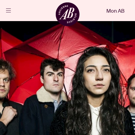
Fermer
Mon AB
FR
Agenda
Projets
Actualités
Infos visiteurs
AB ❤ you