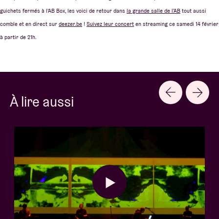
guichets fermés à l'AB Box, les voici de retour dans
la grande salle de l'AB
tout aussi
comble et en direct sur
deezer.be
!
Suivez leur concert
en streaming ce samedi 14 février
à partir de 21h.
À lire aussi