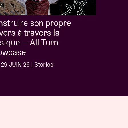
struire son propre
vers à travers la
ique — All-Turn
owcase
29 JUIN 26 | Stories