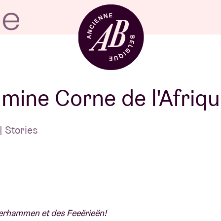
Location de sal
mine Corne de l'Afriq
BRDCST
| Stories
ABtv
Chèque-concer
oterhammen et des Feeërieën!