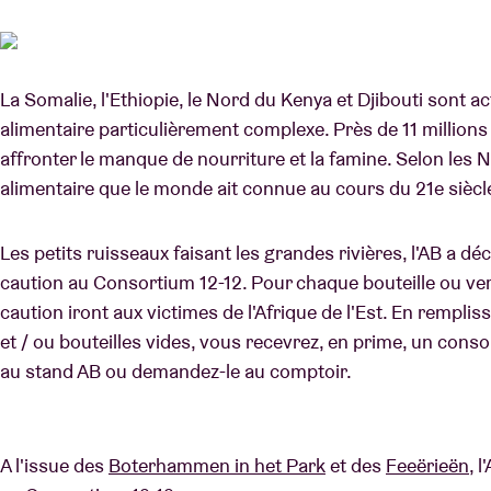
Infos visiteu
La Somalie, l'Ethiopie, le Nord du Kenya et Djibouti sont a
alimentaire particulièrement complexe. Près de 11 million
affronter le manque de nourriture et la famine. Selon les Nat
alimentaire que le monde ait connue au cours du 21e siècl
AB ❤ you
Les petits ruisseaux faisant les grandes rivières, l'AB a d
caution au Consortium 12-12. Pour chaque bouteille ou ver
caution iront aux victimes de l'Afrique de l'Est. En rempl
et / ou bouteilles vides, vous recevrez, en prime, un con
au stand AB ou demandez-le au comptoir.
A l'issue des
Boterhammen in het Park
et des
Feeërieën
, 