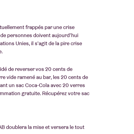
À propos de l'A
rs
ctuellement frappés par une crise
s de personnes doivent aujourd’hui
Contact
ions Unies, il s'agit de la pire crise
e.
écidé de reverser vos 20 cents de
re vide ramené au bar, les 20 cents de
issant un sac Coca-Cola avec 20 verres
sommation gratuite. Récupérez votre sac
l'AB doublera la mise et versera le tout