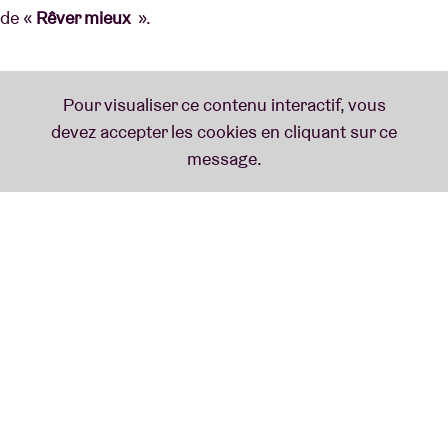
de «
Rêver mieux
».