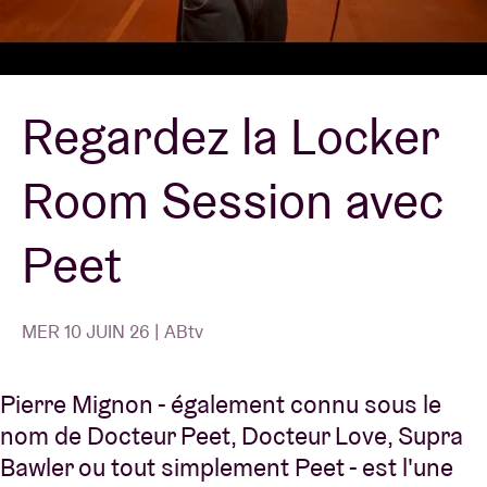
Location de salles
Regardez la Locker
BRDCST
Room Session avec
ABtv
Peet
Chèque-concert
À propos de l'AB
MER 10 JUIN 26 | ABtv
Contact
Pierre Mignon - également connu sous le
nom de Docteur Peet, Docteur Love, Supra
Bawler ou tout simplement Peet - est l'une