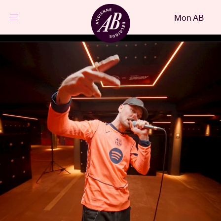
Fermer
Mon AB
FR
Agenda
Projets
Actualités
Infos visiteurs
AB ❤ you