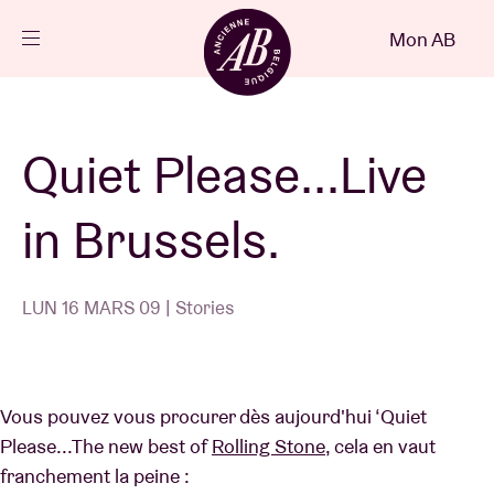
Fermer
Mon AB
FR
Agenda
Quiet Please...Live
Projets
in Brussels.
Actualités
LUN 16 MARS 09 | Stories
Infos visiteurs
Vous pouvez vous procurer dès aujourd'hui ‘Quiet
AB ❤ you
Please...The new best of
Rolling Stone
, cela en vaut
franchement la peine :