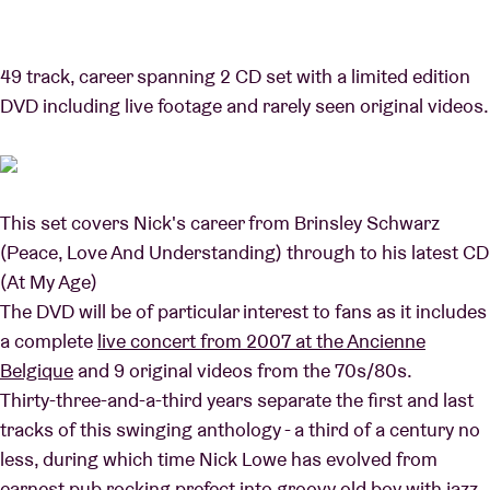
Location de salles
49 track, career spanning 2 CD set with a limited edition
DVD including live footage and rarely seen original videos.
BRDCST
ABtv
This set covers Nick's career from Brinsley Schwarz
(Peace, Love And Understanding) through to his latest CD
Chèque-concert
(At My Age)
The DVD will be of particular interest to fans as it includes
À propos de l'AB
a complete
live concert from 2007 at the Ancienne
Belgique
and 9 original videos from the 70s/80s.
Contact
Thirty-three-and-a-third years separate the first and last
tracks of this swinging anthology - a third of a century no
less, during which time Nick Lowe has evolved from
earnest pub rocking prefect into groovy old boy with jazz