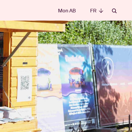
Mon AB
FR
FR
les
t