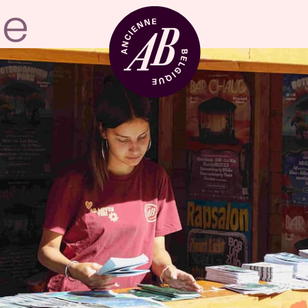
Location de sal
BRDCST
ABtv
Chèque-concer