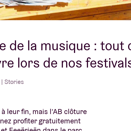
À propos de l'A
rs
Contact
e de la musique : tout c
vre lors de nos festival
| Stories
leur fin, mais l’AB clôture
enez profiter gratuitement
et
Feeërieën
dans le parc