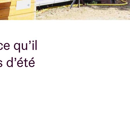
B
e qu’il
s d’été