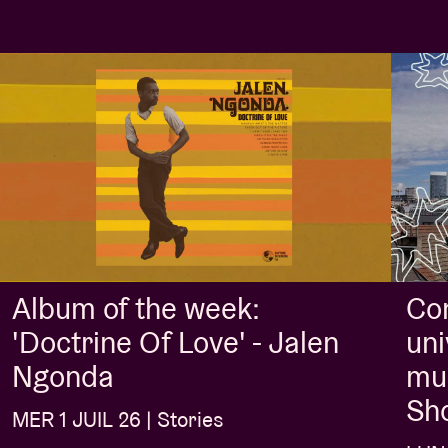
Album of the week:
Con
'Doctrine Of Love' - Jalen
uni
Ngonda
mus
Sh
MER 1 JUIL 26 | Stories