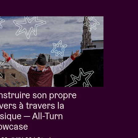
struire son propre
vers à travers la
ique — All-Turn
owcase