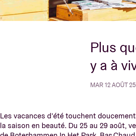
Infos visiteu
Plus qu
AB ❤ you
y a à vi
MAR 12 AOÛT 25 
Les vacances d’été touchent doucement à 
la saison en beauté. Du
25 au 29 août
, v
de
Boterhammen In Het Park
,
Bar Chaud