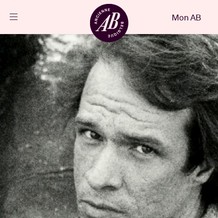
Fermer
Mon AB
FR
Agenda
Projets
Actualités
Infos visiteurs
AB ❤ you