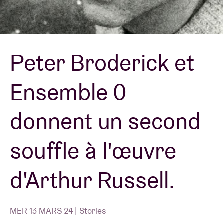
Location de salles
Peter Broderick et
BRDCST
Ensemble 0
ABtv
donnent un second
Chèque-concert
souffle à l'œuvre
À propos de l'AB
d'Arthur Russell.
Contact
MER 13 MARS 24 | Stories