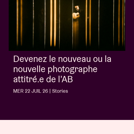
Album of the week:
'Doctrine Of Love' - Jalen
Ngonda
MER 1 JUIL 26 | Stories