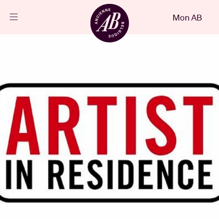
Fermer
Mon AB
FR
Agenda
Projets
Actualités
Infos visiteurs
AB ❤ you