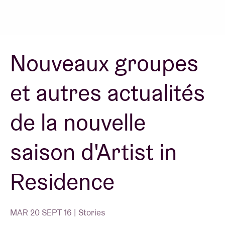
Location de salles
Nouveaux groupes
BRDCST
et autres actualités
ABtv
de la nouvelle
Chèque-concert
saison d'Artist in
À propos de l'AB
Residence
Contact
MAR 20 SEPT 16 | Stories