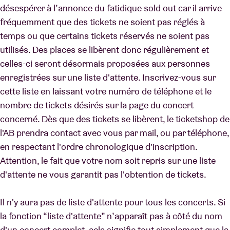
désespérer à l’annonce du fatidique sold out car il arrive
fréquemment que des tickets ne soient pas réglés à
Location de salles
temps ou que certains tickets réservés ne soient pas
utilisés. Des places se libèrent donc régulièrement et
celles-ci seront désormais proposées aux personnes
BRDCST
enregistrées sur une liste d'attente. Inscrivez-vous sur
cette liste en laissant votre numéro de téléphone et le
ABtv
nombre de tickets désirés sur la page du concert
concerné. Dès que des tickets se libèrent, le ticketshop de
Chèque-concert
l'AB prendra contact avec vous par mail, ou par téléphone,
en respectant l'ordre chronologique d'inscription.
À propos de l'AB
Attention, le fait que votre nom soit repris sur une liste
d'attente ne vous garantit pas l'obtention de tickets.
Contact
Il n'y aura pas de liste d'attente pour tous les concerts. Si
la fonction “liste d'attente” n’apparaît pas à côté du nom
d'un concert complet, cela signifie tout simplement que la