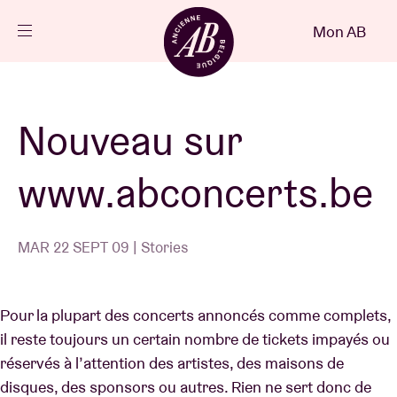
Fermer
Mon AB
FR
Agenda
Nouveau sur
Projets
www.abconcerts.be
Actualités
MAR 22 SEPT 09 | Stories
Infos visiteurs
Pour la plupart des concerts annoncés comme complets,
il reste toujours un certain nombre de tickets impayés ou
AB ❤ you
réservés à l’attention des artistes, des maisons de
disques, des sponsors ou autres. Rien ne sert donc de