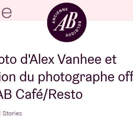
Location de sal
to d'Alex Vanhee et
ion du photographe off
BRDCST
l'AB Café/Resto
ABtv
 Stories
Chèque-concer