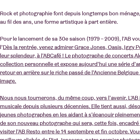
Rock et photographie font depuis longtemps bon ménage, 
au fil des ans, une forme artistique à part entière.
Infos visiteu
Pour le lancement de sa 30e saison (1979 – 2009), l’AB vous
l’
Dès la rentrée, venez admirer Grace Jones, Oasis, Iggy P
leur splendeur, à l’ABCafé ! Le photographe de concerts Al
AB ❤ you
collection personnelle et expose aujourd’hui une série d’an
retour en arrière sur le riche passé de l’Ancienne Belgiqu
image.
Nous nous tournerons, du même coup, vers l’avenir. L'AB 
musicale depuis plusieurs décennies. Elle tient aussi, dés
jeunes photographes en les aidant à s’épanouir pleinement
de son nouveau photographe qui sera, cette fois, encadré
visiter l’AB Resto entre le 14 septembre et fin octobre. Vo
meilleurs clichés de Piet Janssens, notre premier
photogra