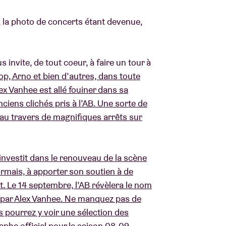
la photo de concerts étant devenue,
À propos de l'A
rs
Contact
 invite, de tout coeur, à faire un tour à
op, Arno et bien d’autres, dans toute
ex Vanhee est allé fouiner dans sa
ciens clichés pris à l’AB. Une sorte de
e au travers de magnifiques arrêts sur
investit dans le renouveau de la scène
ormais, à apporter son soutien à de
. Le 14 septembre, l’AB révèlera le nom
 par Alex Vanhee. Ne manquez pas de
us pourrez y voir une sélection des
phe officiel
pour la saison 08-09.