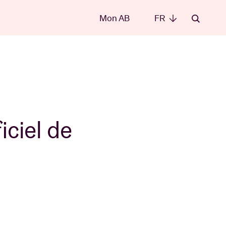
Mon AB
FR
FR
les
iciel de
t