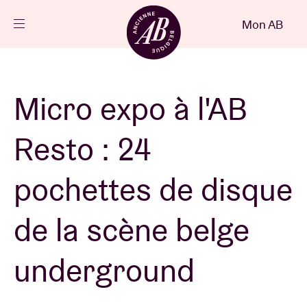
Fermer
Mon AB
FR
Agenda
Micro expo à l'AB
Projets
Resto : 24
Actualités
pochettes de disque
de la scène belge
Infos visiteurs
underground
AB ❤ you