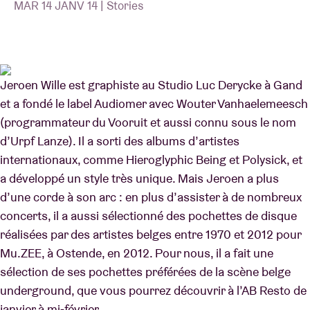
MAR 14 JANV 14 | Stories
Location de salles
Jeroen Wille est graphiste au Studio Luc Derycke à Gand
BRDCST
et a fondé le label Audiomer avec Wouter Vanhaelemeesch
(programmateur du Vooruit et aussi connu sous le nom
ABtv
d’Urpf Lanze). Il a sorti des albums d’artistes
internationaux, comme Hieroglyphic Being et Polysick, et
Chèque-concert
a développé un style très unique. Mais Jeroen a plus
d’une corde à son arc : en plus d’assister à de nombreux
À propos de l'AB
concerts, il a aussi sélectionné des pochettes de disque
réalisées par des artistes belges entre 1970 et 2012 pour
Contact
Mu.ZEE, à Ostende, en 2012. Pour nous, il a fait une
sélection de ses pochettes préférées de la scène belge
underground, que vous pourrez découvrir à l’AB Resto de
janvier à mi-février.