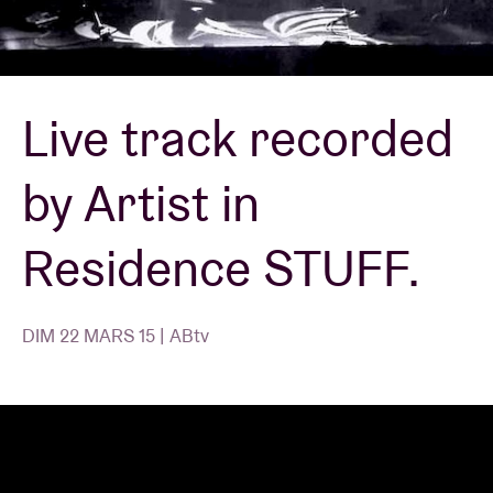
Location de salles
Live track recorded
BRDCST
by Artist in
ABtv
Residence STUFF.
Chèque-concert
À propos de l'AB
DIM 22 MARS 15 | ABtv
Contact