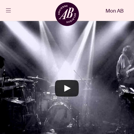
Fermer
Mon AB
FR
Agenda
Projets
Actualités
Infos visiteurs
AB ❤ you