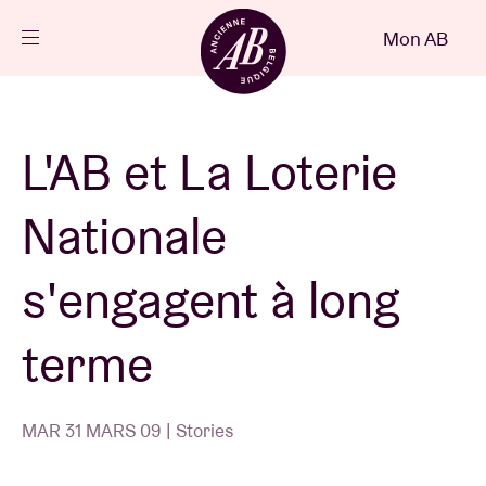
Fermer
Mon AB
FR
Agenda
L'AB et La Loterie
Projets
Nationale
Actualités
s'engagent à long
terme
Infos visiteurs
MAR 31 MARS 09 | Stories
AB ❤ you