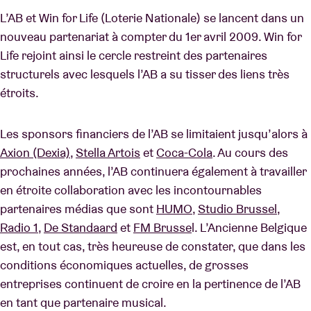
L’AB et Win for Life (Loterie Nationale) se lancent dans un
nouveau partenariat à compter du 1er avril 2009. Win for
Location de salles
Life rejoint ainsi le cercle restreint des partenaires
structurels avec lesquels l’AB a su tisser des liens très
BRDCST
étroits.
ABtv
Les sponsors financiers de l’AB se limitaient jusqu’alors à
Axion (Dexia)
,
Stella Artois
et
Coca-Cola
. Au cours des
Chèque-concert
prochaines années, l’AB continuera également à travailler
en étroite collaboration avec les incontournables
À propos de l'AB
partenaires médias que sont
HUMO
,
Studio Brussel
,
Radio 1
,
De Standaard
et
FM Brusse
l. L’Ancienne Belgique
est, en tout cas, très heureuse de constater, que dans les
Contact
conditions économiques actuelles, de grosses
entreprises continuent de croire en la pertinence de l’AB
en tant que partenaire musical.