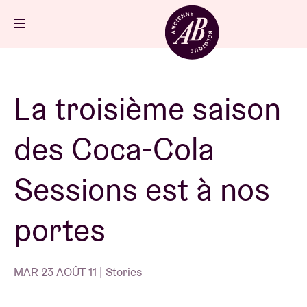
Fermer
FR
Agenda
La troisième saison
Projets
des Coca-Cola
Actualités
Sessions est à nos
portes
Infos visiteurs
MAR 23 AOÛT 11 | Stories
AB ❤ you