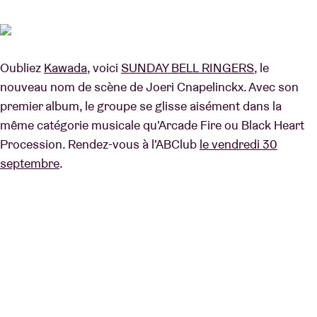
Location de salles
Oubliez
Kawada
, voici
SUNDAY BELL RINGERS
, le
nouveau nom de scène de Joeri Cnapelinckx. Avec son
BRDCST
premier album, le groupe se glisse aisément dans la
même catégorie musicale qu'Arcade Fire ou Black Heart
ABtv
Procession. Rendez-vous à l'ABClub
le vendredi 30
septembre
.
Chèque-concert
À propos de l'AB
Contact