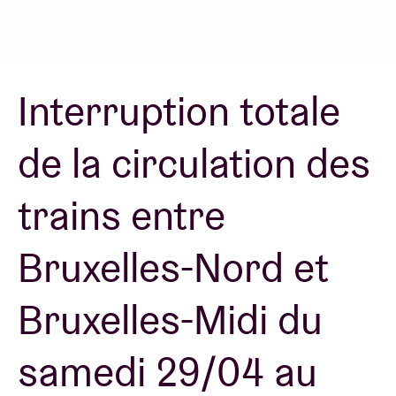
Location de salles
Interruption totale
BRDCST
de la circulation des
ABtv
trains entre
Chèque-concert
Bruxelles-Nord et
À propos de l'AB
Bruxelles-Midi du
Contact
samedi 29/04 au