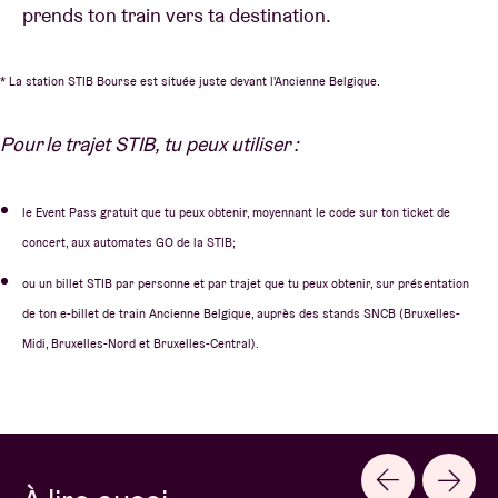
prends ton train vers ta destination.
* La station STIB Bourse est située juste devant l'Ancienne Belgique.
Pour le trajet STIB, tu peux utiliser :
le Event Pass gratuit que tu peux obtenir, moyennant le code sur ton ticket de
concert, aux automates GO de la STIB;
ou un billet STIB par personne et par trajet que tu peux obtenir, sur présentation
de ton e-billet de train Ancienne Belgique, auprès des stands SNCB (Bruxelles-
Midi, Bruxelles-Nord et Bruxelles-Central).