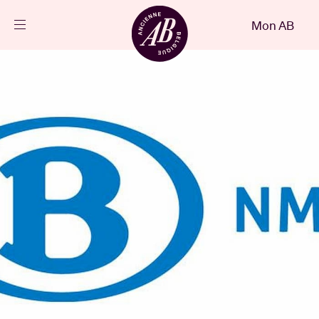
Fermer
Mon AB
FR
Agenda
Projets
Actualités
Infos visiteurs
AB ❤ you