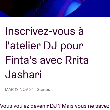
Location de salles
Inscrivez-vous à
BRDCST
l'atelier DJ pour
ABtv
Finta’s avec Rrita
Chèque-concert
Jashari
À propos de l'AB
Contact
MAR 19 NOV 24 | Stories
Vous voulez devenir DJ ? Mais vous ne savez