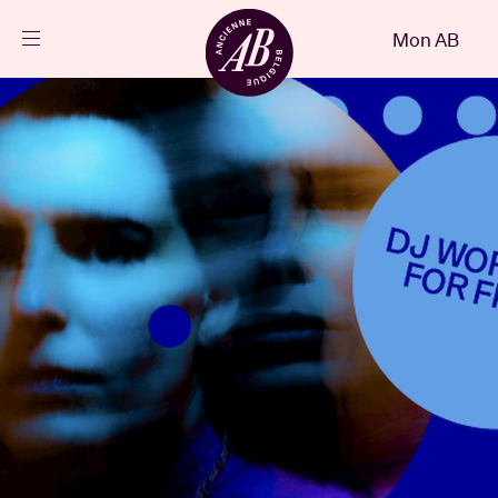
Fermer
Mon AB
FR
Agenda
Projets
Actualités
Infos visiteurs
AB ❤ you