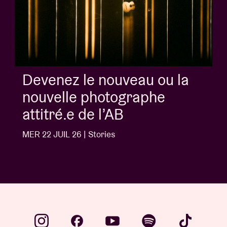
Album of the week:
'Doctrine Of Love' - Jalen
Ngonda
MER 1 JUIL 26 | Stories