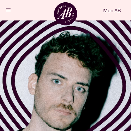
Fermer
Mon AB
FR
Agenda
Projets
Actualités
Infos visiteurs
AB ❤ you