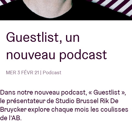
Location de salles
Guestlist, un
BRDCST
nouveau podcast
ABtv
Chèque-concert
MER 3 FÉVR 21 | Podcast
À propos de l'AB
Dans notre nouveau podcast, « Guestlist »,
le présentateur de Studio Brussel Rik De
Contact
Bruycker explore chaque mois les coulisses
de l’AB.