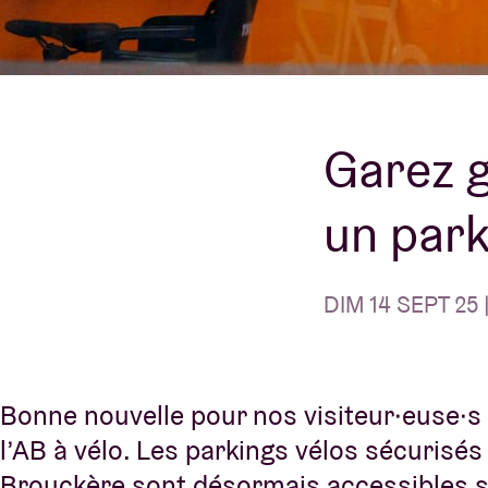
Infos visiteu
Garez g
AB ❤ you
un park
DIM 14 SEPT 25 |
Bonne nouvelle pour nos visiteur·euse·s
l’AB à vélo. Les parkings vélos sécurisé
Brouckère sont désormais accessibles 