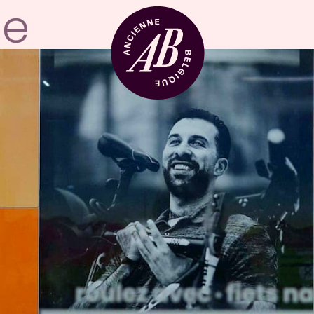
Location de sal
BRDCST
ABtv
Chèque-concer