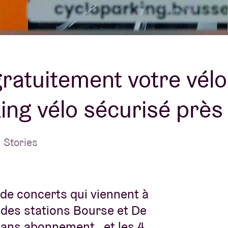
À propos de l'A
rs
Contact
ratuitement votre vél
ing vélo sécurisé près 
 Stories
 de concerts qui viennent à
s des stations Bourse et De
sans abonnement…et les 4