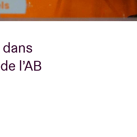
B
o dans
de l’AB