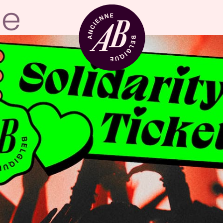
Location de sal
BRDCST
ABtv
Chèque-concer