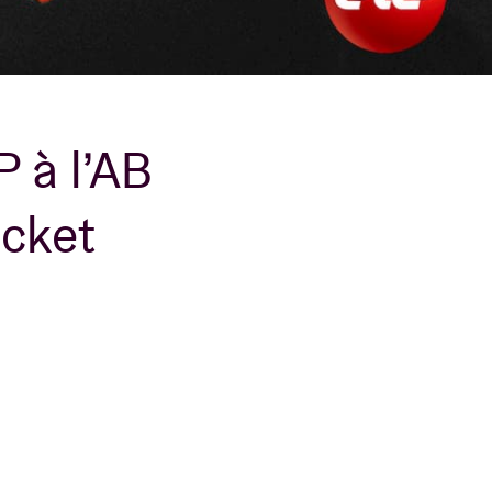
B
 à l’AB
icket