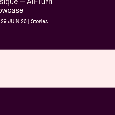
ique — All-Turn
owcase
29 JUIN 26 | Stories