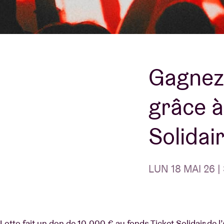
Infos visiteu
Gagnez 
grâce à
AB ❤ you
Solidai
LUN 18 MAI 26 | 
Lotto fait un don de 10.000 € au fonds Ticket Solidair de l