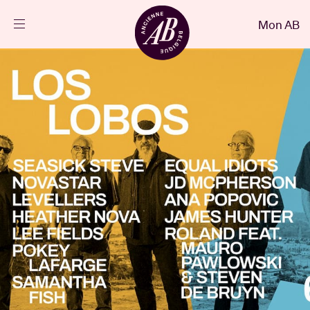
Fermer
Mon AB
FR
Agenda
Projets
Actualités
Infos visiteurs
AB ❤ you