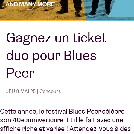
Location de salles
Gagnez un ticket
BRDCST
duo pour Blues
ABtv
Peer
Chèque-concert
À propos de l'AB
JEU 8 MAI 25 | Concours
Contact
Cette année, le festival Blues Peer célèbre
son 40e anniversaire. Et il le fait avec une
affiche riche et variée ! Attendez-vous à des