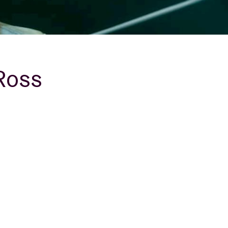
B
 Ross