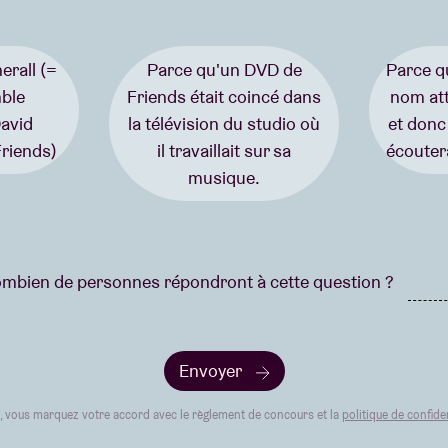
erall (=
Parce qu'un DVD de
Parce qu
ble
Friends était coincé dans
nom atti
avid
la télévision du studio où
et donc
riends)
il travaillait sur sa
écouter
musique.
mbien de personnes répondront à cette question ?
Envoyer
t, vous marquez votre accord avec le règlement de concours et la
politique de confiden