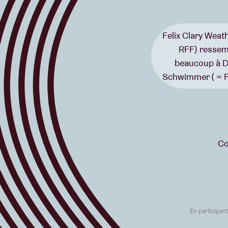
Felix Clary Weath
RFF) ressem
beaucoup à D
Schwimmer ( = F
Co
En participan