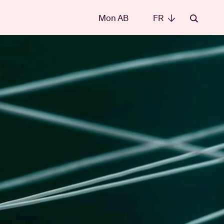
Mon AB
FR
FR
les
t