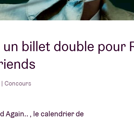
À propos de l'A
rs
Contact
un billet double pour
riends
 | Concours
 Again.. , le calendrier de