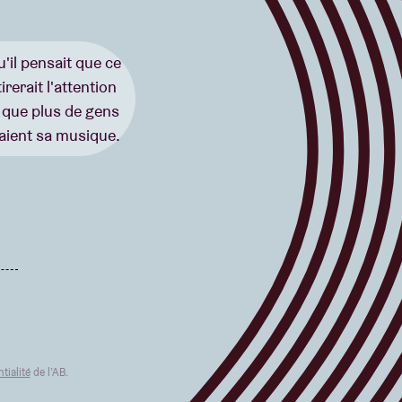
'il pensait que ce
rerait l'attention
 que plus de gens
aient sa musique.
tialité
de l’AB.