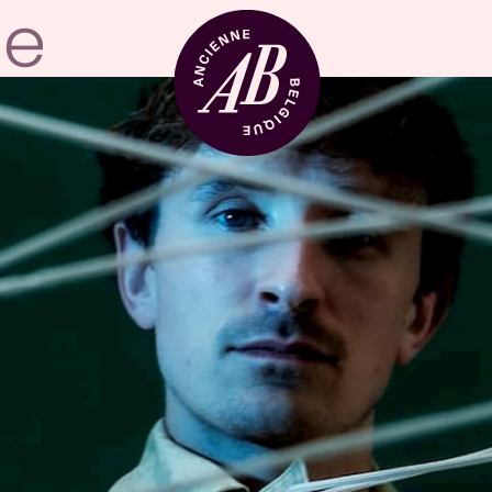
Location de sal
BRDCST
ABtv
Chèque-concer