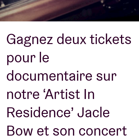
Location de salles
Gagnez deux tickets
BRDCST
pour le
ABtv
documentaire sur
Chèque-concert
notre ‘Artist In
À propos de l'AB
Residence’ Jacle
Contact
Bow et son concert