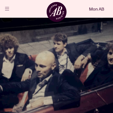
Fermer
Mon AB
FR
Agenda
Projets
Actualités
Infos visiteurs
AB ❤ you