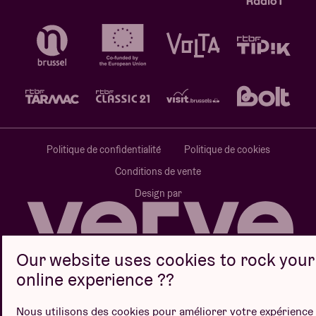
Politique de confidentialité
Politique de cookies
Conditions de vente
Design par
Our website uses cookies to rock your
Site web par
online experience ??
Nous utilisons des cookies pour améliorer votre expérience