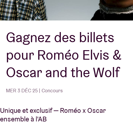
Location de salles
Gagnez des billets
BRDCST
pour Roméo Elvis &
ABtv
Oscar and the Wolf
Chèque-concert
À propos de l'AB
MER 3 DÉC 25 | Concours
Contact
Unique et exclusif — Roméo x Oscar
ensemble à l'AB