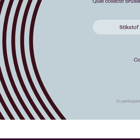
Quel collectif bruxe
Stikstof
Co
En participan