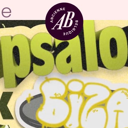
Location de sal
BRDCST
ABtv
Chèque-concer