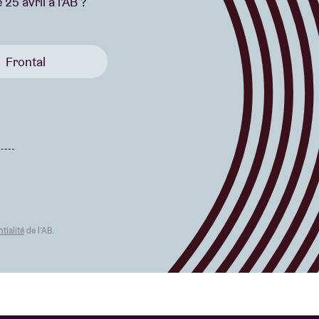
25 avril à l'AB ?
Frontal
tialité
de l’AB.