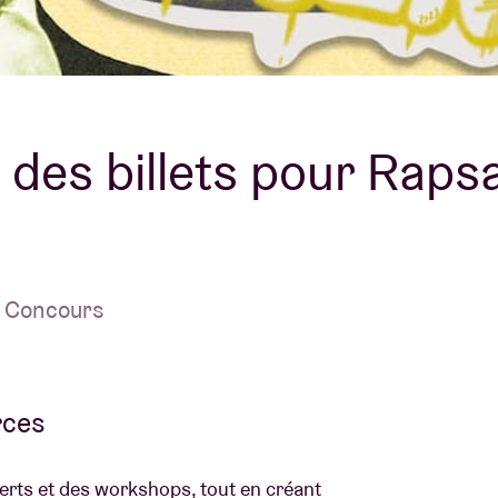
À propos de l'A
rs
Contact
des billets pour Rapsa
| Concours
rces
certs et des workshops, tout en créant