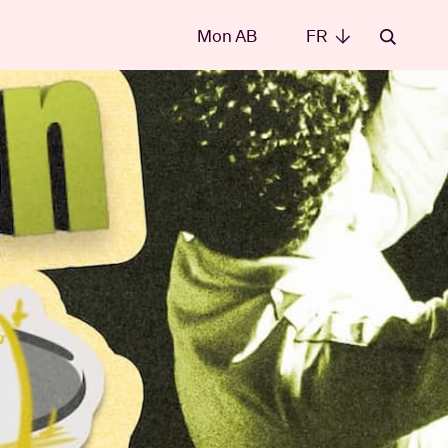
Mon AB
FR
FR
les
t