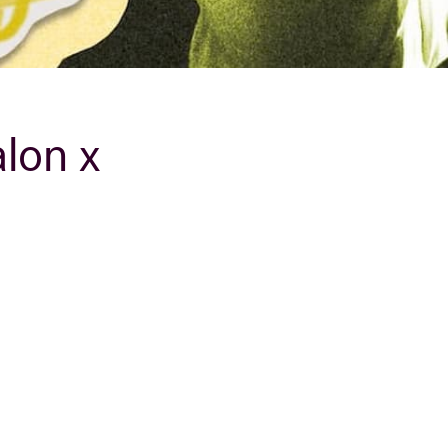
B
lon x