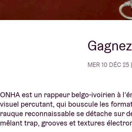
Infos visiteu
Gagnez
AB ❤ you
MER 10 DÉC 25 
ONHA est un rappeur belgo-ivoirien à l’én
visuel percutant, qui bouscule les format
rauque reconnaissable se détache sur d
mêlant trap, grooves et textures électro