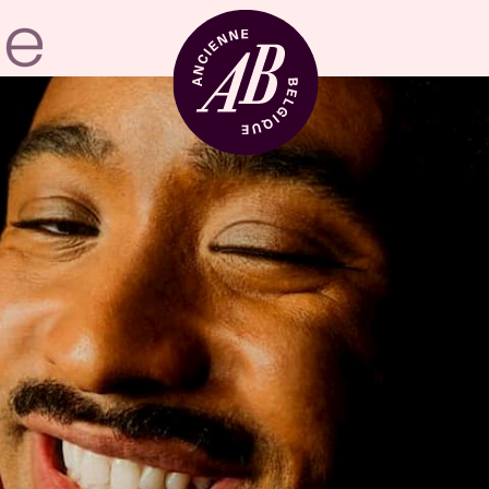
Location de sal
BRDCST
ABtv
Chèque-concer