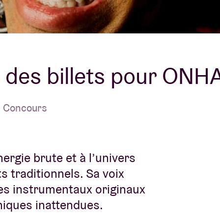
À propos de l'A
rs
Contact
 des billets pour ONH
| Concours
ergie brute et à l’univers
s traditionnels. Sa voix
es instrumentaux originaux
niques inattendues.