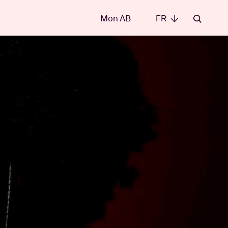
Mon AB
FR
FR
les
t