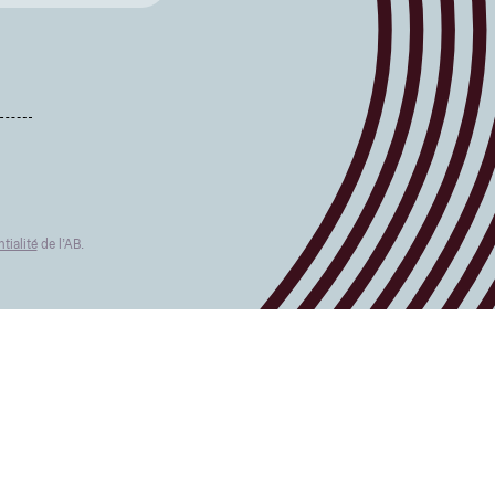
tialité
de l’AB.