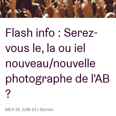
Location de salles
Flash info : Serez-
BRDCST
vous le, la ou iel
ABtv
nouveau/nouvelle
Chèque-concert
photographe de l'AB
À propos de l'AB
?
Contact
MER 26 JUIN 24 | Stories