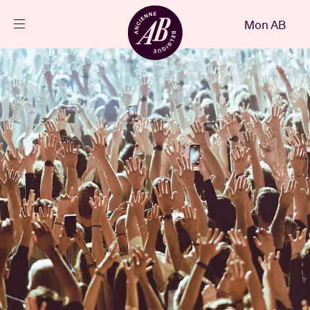
Fermer
Mon AB
FR
Agenda
Projets
Actualités
Infos visiteurs
AB ❤ you