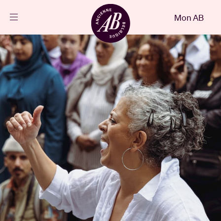
Fermer
Mon AB
FR
Agenda
Projets
Actualités
Infos visiteurs
AB ❤ you