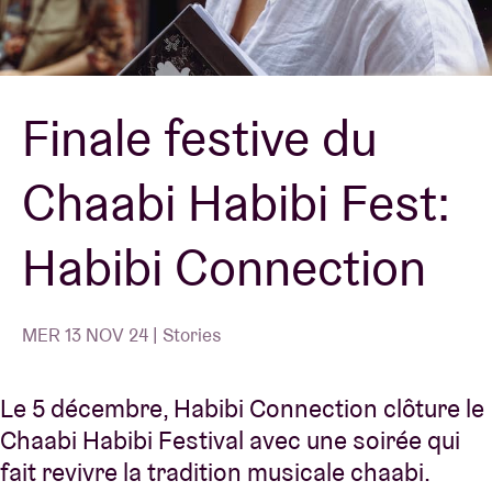
Location de salles
Finale festive du
BRDCST
Chaabi Habibi Fest:
ABtv
Habibi Connection
Chèque-concert
À propos de l'AB
MER 13 NOV 24 | Stories
Contact
Le 5 décembre, Habibi Connection clôture le
Chaabi Habibi Festival avec une soirée qui
fait revivre la tradition musicale chaabi.