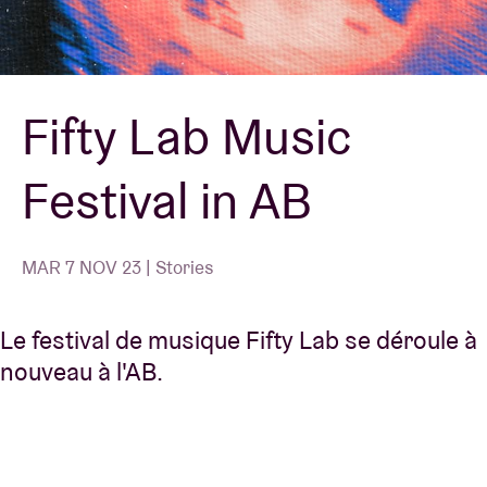
Location de salles
Fifty Lab Music
BRDCST
Festival in AB
ABtv
Chèque-concert
MAR 7 NOV 23 | Stories
À propos de l'AB
Le festival de musique Fifty Lab se déroule à
nouveau à l'AB.
Contact