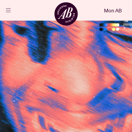
Fermer
Mon AB
FR
Agenda
Projets
Actualités
Infos visiteurs
AB ❤ you