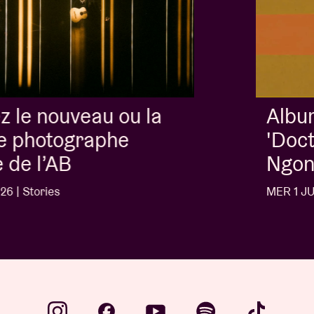
Album of the week:
'Doctrine Of Love' - Jalen
Ngonda
MER 1 JUIL 26 | Stories