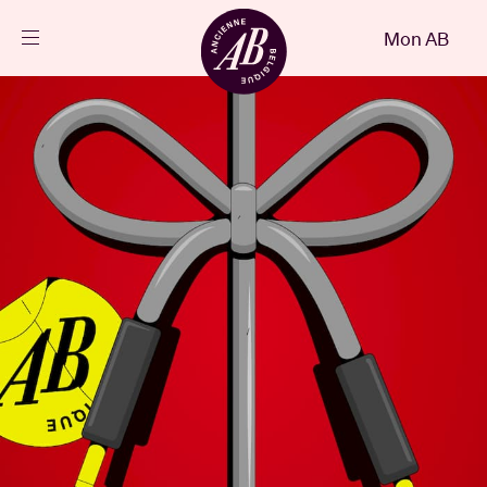
Fermer
Mon AB
FR
Agenda
Projets
Actualités
Infos visiteurs
AB ❤ you