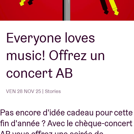
Location de salles
Everyone loves
BRDCST
music! Offrez un
ABtv
concert AB
Chèque-concert
À propos de l'AB
VEN 28 NOV 25 | Stories
Contact
Pas encore d'idée cadeau pour cette
fin d'année ? Avec le chèque-concert