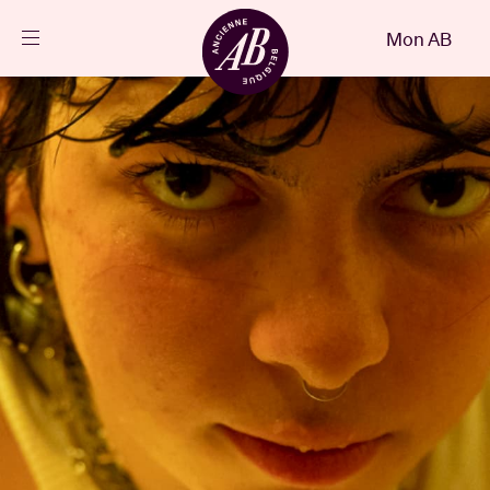
Fermer
Mon AB
FR
Agenda
Projets
Actualités
Infos visiteurs
AB ❤ you