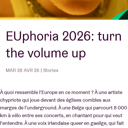
Location de salles
EUphoria 2026: turn
BRDCST
the volume up
ABtv
Chèque-concert
MAR 28 AVR 26 | Stories
À propos de l'AB
À quoi ressemble l'Europe en ce moment ? À une artiste
chypriote qui joue devant des églises combles aux
Contact
marges de l'underground. À une Belge qui parcourt 8 000
km à vélo entre ses concerts, en chantant pour qui veut
l'entendre. À une voix irlandaise queer en gaeilge, qui fait