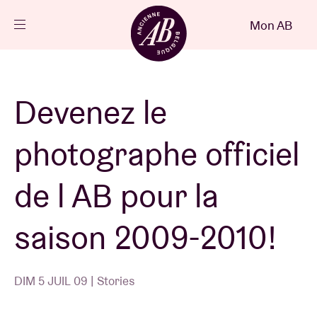
Fermer
Mon AB
FR
Agenda
Devenez le
Projets
photographe officiel
Actualités
de l AB pour la
saison 2009-2010!
Infos visiteurs
DIM 5 JUIL 09 | Stories
AB ❤ you