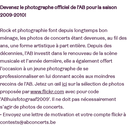
Devenez le photographe officiel de l’AB pour la saison
2009-2010!
Location de salles
Rock et photographie font depuis longtemps bon
BRDCST
ménage, les photos de concerts étant devenues, au fil des
ans, une forme artistique à part entière. Depuis des
ABtv
décennies, l’AB investit dans le renouveau de la scène
musicale et l’année dernière, elle a également offert
Chèque-concert
l’occasion à un jeune photographe de se
professionnaliser en lui donnant accès aux moindres
recoins de l’AB. Jetez un œil
ici
sur la sélection de photos
À propos de l'AB
proposée par
www.flickr.com
avec pour code
‘ABhuisfotograaf2009’. Il ne doit pas nécessairement
Contact
s’agir de photos de concerts.
• Envoyez une lettre de motivation et votre compte flickr à
contests@abconcerts.be