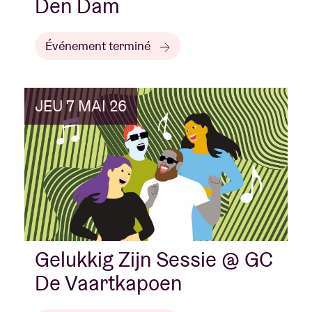
Den Dam
Événement terminé
JEU 7 MAI 26
Gelukkig Zijn Sessie @ GC
De Vaartkapoen