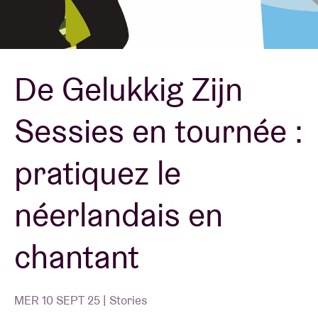
Location de salles
De Gelukkig Zijn
BRDCST
Sessies en tournée :
ABtv
pratiquez le
Chèque-concert
néerlandais en
À propos de l'AB
chantant
Contact
MER 10 SEPT 25 | Stories