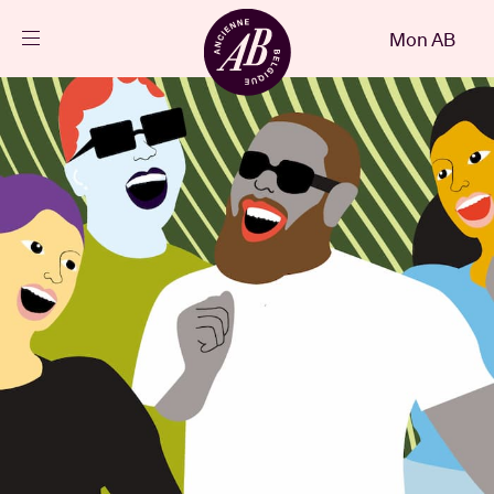
Fermer
Mon AB
FR
Agenda
Projets
Actualités
Infos visiteurs
AB ❤ you