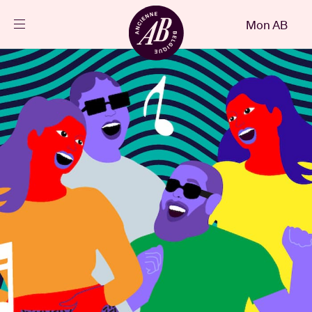
Fermer
Mon AB
FR
Agenda
Projets
Actualités
Infos visiteurs
AB ❤ you