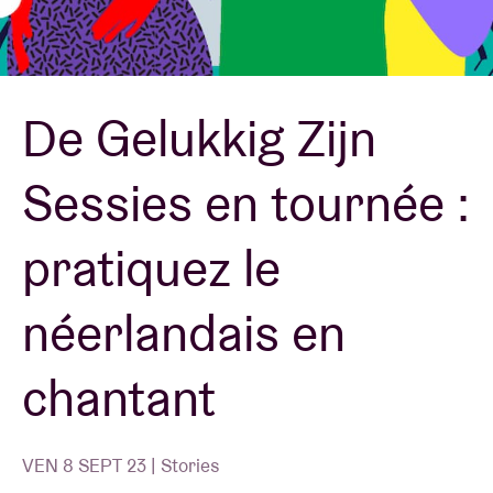
Location de salles
De Gelukkig Zijn
BRDCST
Sessies en tournée :
ABtv
pratiquez le
Chèque-concert
néerlandais en
À propos de l'AB
chantant
Contact
VEN 8 SEPT 23 | Stories