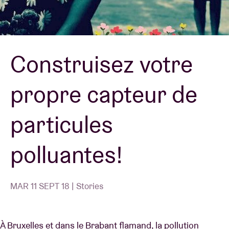
Location de salles
Construisez votre
BRDCST
propre capteur de
ABtv
particules
Chèque-concert
polluantes!
À propos de l'AB
Contact
MAR 11 SEPT 18 | Stories
À Bruxelles et dans le Brabant flamand, la pollution