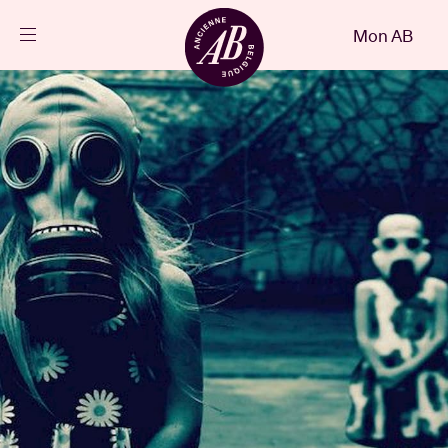
Fermer
Mon AB
FR
Agenda
Projets
Actualités
Infos visiteurs
AB ❤ you