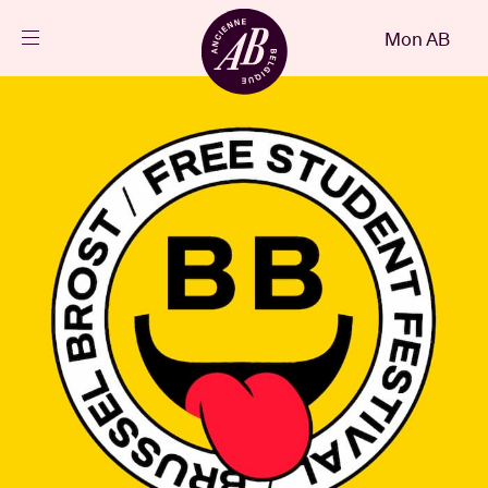
Fermer
Mon AB
FR
Agenda
Projets
Actualités
Infos visiteurs
AB ❤ you