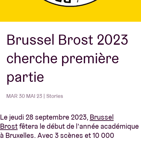
Location de salles
Brussel Brost 2023
BRDCST
cherche première
ABtv
partie
Chèque-concert
À propos de l'AB
MAR 30 MAI 23 | Stories
Contact
Le jeudi 28 septembre 2023,
Brussel
Brost
fêtera le début de l’année académique
à Bruxelles. Avec 3 scènes et 10 000