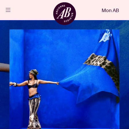
Fermer
Mon AB
FR
Agenda
Projets
Actualités
Infos visiteurs
AB ❤ you