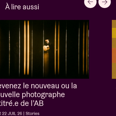
À lire aussi
Album of the week:
'Doctrine Of Love' - Jalen
Ngonda
MER 1 JUIL 26 | Stories