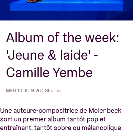
Location de salles
Album of the week:
BRDCST
'Jeune & laide' -
ABtv
Camille Yembe
Chèque-concert
À propos de l'AB
MER 10 JUIN 26 | Stories
Contact
Une auteure-compositrice de Molenbeek
sort un premier album tantôt pop et
entraînant, tantôt sobre ou mélancolique.